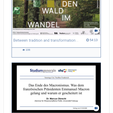
Between tradition and transformation: how owners, advisers and institutions co-create knowledge for resilient forests in Europe
54:13 duration
54:13
106
106
views