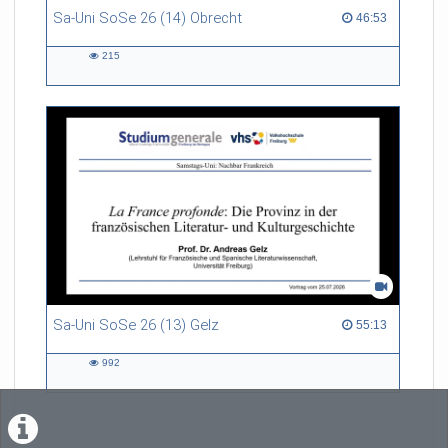
Sa-Uni SoSe 26 (14) Obrecht
46:53 duration
46:53
215
215
views
Sa-Uni SoSe 26 (13) Gelz
55:13 duration
55:13
992
992
views