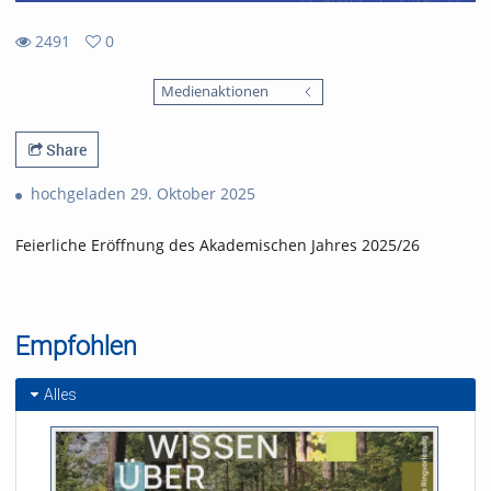
2491
0
0
2491
favorites
Medienaktionen
views
Share
hochgeladen 29. Oktober 2025
Feierliche Eröffnung des Akademischen Jahres 2025/26
Empfohlen
Alles