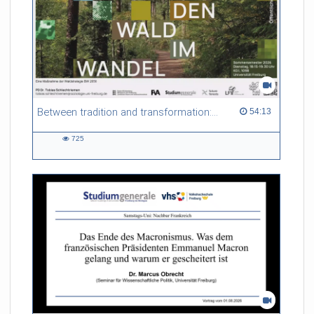
Between tradition and transformation: how owners, advisers and institutions co-create knowledge for resilient forests in Europe
54:13 duration
54:13
725
725
views