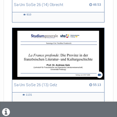
Sa-Uni SoSe 26 (14) Obrecht
46:53 duration
46:53
910
910
views
Sa-Uni SoSe 26 (13) Gelz
55:13 duration
55:13
1131
1131
views