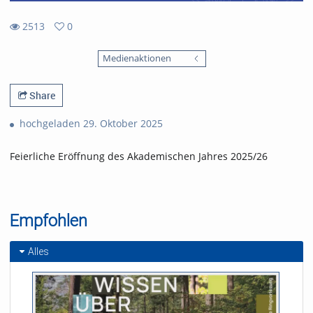
2513
0
0
2513
favorites
Medienaktionen
views
Share
hochgeladen 29. Oktober 2025
Feierliche Eröffnung des Akademischen Jahres 2025/26
Empfohlen
Alles