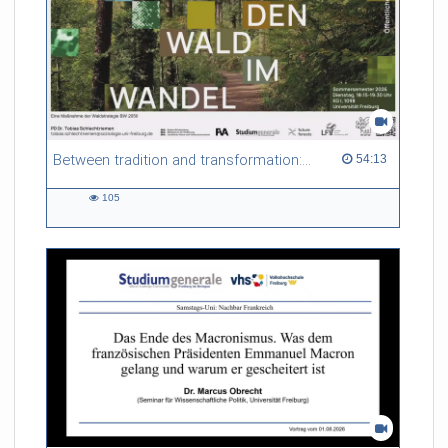
Between tradition and transformation: how owners, advisers and institutions co-create knowledge for resilient forests in Europe
54:13 duration
54:13
105
105
views