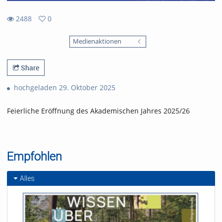
2488
0
0
2488
favorites
Medienaktionen
views
Share
hochgeladen 29. Oktober 2025
Feierliche Eröffnung des Akademischen Jahres 2025/26
Empfohlen
Alles