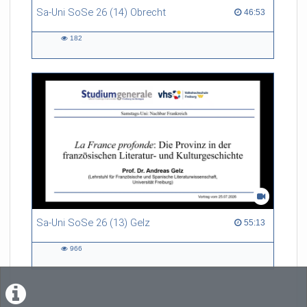
Sa-Uni SoSe 26 (14) Obrecht
46:53 duration
46:53
182
182
views
Sa-Uni SoSe 26 (13) Gelz
55:13 duration
55:13
966
966
views