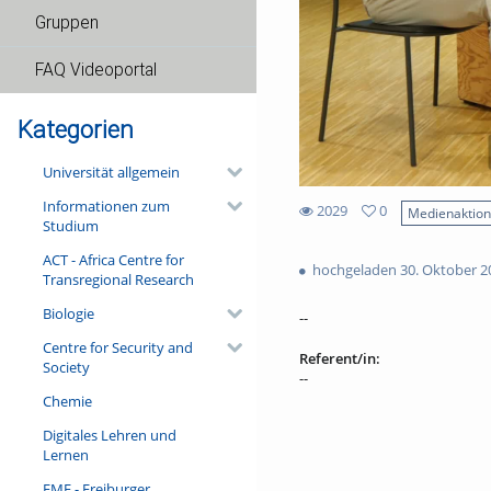
Gruppen
FAQ Videoportal
Kategorien
Universität allgemein
Informationen zum
2029
0
Medienaktio
Studium
0
2029
favorites
ACT - Africa Centre for
views
hochgeladen 30. Oktober 2
Transregional Research
Biologie
--
Centre for Security and
Referent/in:
Society
--
Chemie
Digitales Lehren und
Lernen
FMF - Freiburger