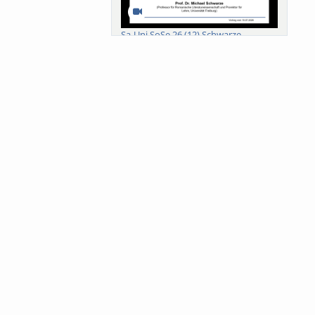
Sa-Uni SoSe 26 (12) Schwarze
Meanings of Forests: A Collaborative
Comparativ...
Als der Wald eine Zukunftsfrage
wurde. Wissen, ...