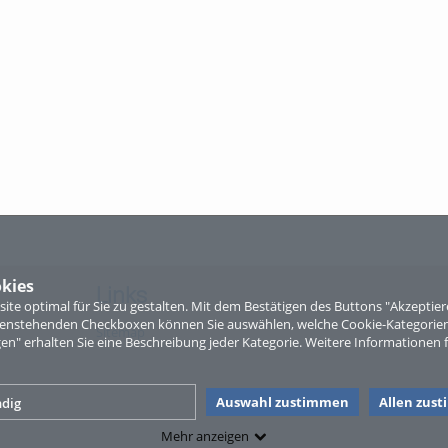
kies
Links
te optimal für Sie zu gestalten. Mit dem Bestätigen des Buttons "Akzepti
ntenstehenden Checkboxen können Sie auswählen, welche Cookie-Kategorien
Sitemap
gen" erhalten Sie eine Beschreibung jeder Kategorie. Weitere Informationen f
Auswahl zustimmen
Allen zus
dig
Mehr anzeigen