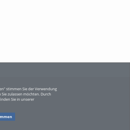
When Particle Physics Gets Hot: A
Journey Throu...
Sperber
eren" stimmen Sie der Verwendung
 Sie zulassen möchten. Durch
inden Sie in unserer
timmen