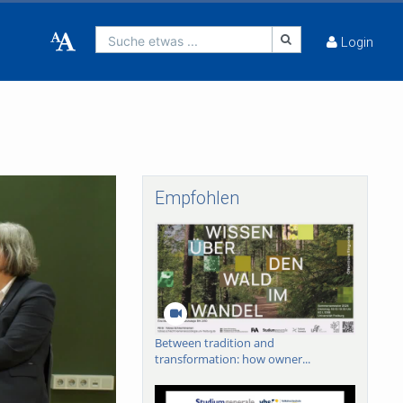
Suche etwas ...
Login
Empfohlen
Between tradition and
transformation: how owner...