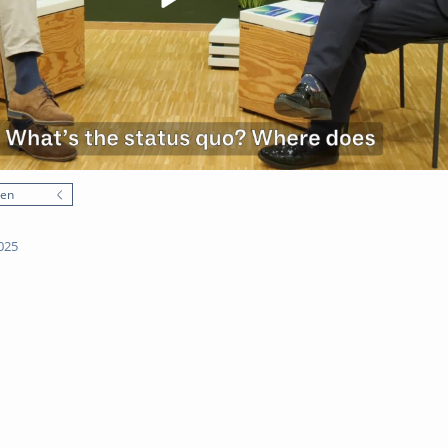
nen
025