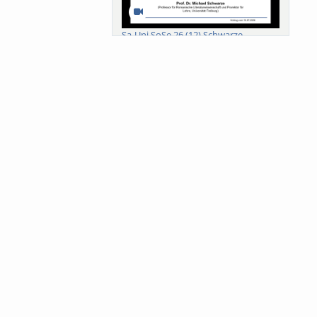
Sa-Uni SoSe 26 (12) Schwarze
Meanings of Forests: A Collaborative
Comparativ...
Als der Wald eine Zukunftsfrage
wurde. Wissen, ...