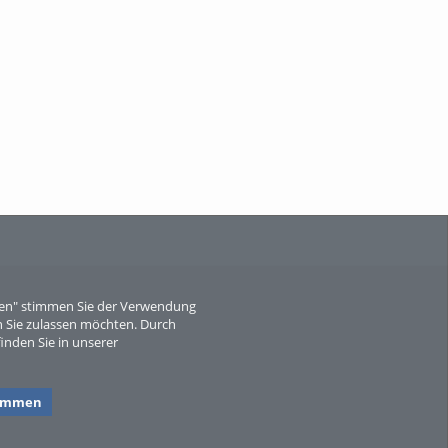
When Particle Physics Gets Hot: A
Journey Throu...
Sperber
eren" stimmen Sie der Verwendung
 Sie zulassen möchten. Durch
inden Sie in unserer
timmen