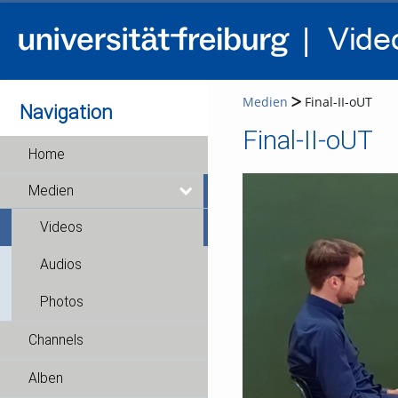
Medien
Final-II-oUT
Navigation
Final-II-oUT
Home
Medien
Videos
Audios
Photos
Channels
Alben