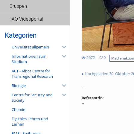
Gruppen
FAQ Videoportal
Kategorien
Universität allgemein
Informationen zum
2672
0
Medienaktio
Studium
0
2672
favorites
ACT - Africa Centre for
views
hochgeladen 30. Oktober 2
Transregional Research
Biologie
--
Centre for Security and
Referent/in:
Society
--
Chemie
Digitales Lehren und
Lernen
FMF - Freiburger