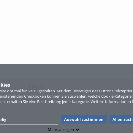
kies
Links
te optimal für Sie zu gestalten. Mit dem Bestätigen des Buttons "Akzepti
ntenstehenden Checkboxen können Sie auswählen, welche Cookie-Kategorien
Sitemap
gen" erhalten Sie eine Beschreibung jeder Kategorie. Weitere Informationen f
Auswahl zustimmen
Allen zus
dig
Mehr anzeigen