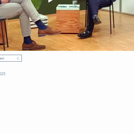
nen
025