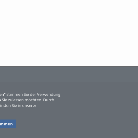
When Particle Physics Gets Hot: A
Journey Throu...
Sperber
eren" stimmen Sie der Verwendung
 Sie zulassen möchten. Durch
inden Sie in unserer
timmen