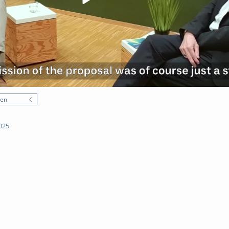
nen
025