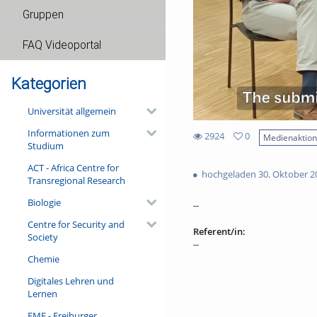
Gruppen
FAQ Videoportal
Kategorien
Universität allgemein
Informationen zum
2924
0
Medienaktio
Studium
0
2924
favorites
ACT - Africa Centre for
views
hochgeladen 30. Oktober 2
Transregional Research
Biologie
--
Centre for Security and
Referent/in:
Society
--
Chemie
Digitales Lehren und
Lernen
FMF - Freiburger