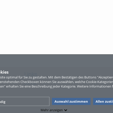
kies
Links
te optimal für Sie zu gestalten. Mit dem Bestätigen des Buttons "Akzepti
ntenstehenden Checkboxen können Sie auswählen, welche Cookie-Kategorien
Sitemap
gen" erhalten Sie eine Beschreibung jeder Kategorie. Weitere Informationen f
Auswahl zustimmen
Allen zus
dig
Mehr anzeigen