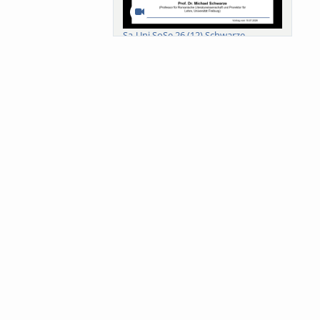
Sa-Uni SoSe 26 (12) Schwarze
Meanings of Forests: A Collaborative
Comparativ...
Als der Wald eine Zukunftsfrage
wurde. Wissen, ...