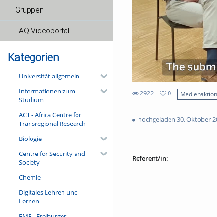
Gruppen
FAQ Videoportal
Kategorien
Universität allgemein
Informationen zum
2922
0
Medienaktio
Studium
0
2922
favorites
ACT - Africa Centre for
views
hochgeladen 30. Oktober 2
Transregional Research
Biologie
--
Centre for Security and
Referent/in:
Society
--
Chemie
Digitales Lehren und
Lernen
FMF - Freiburger