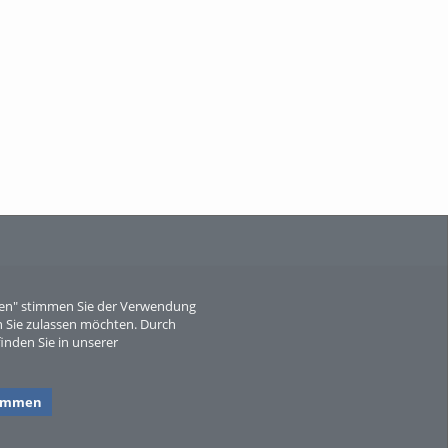
When Particle Physics Gets Hot: A
Journey Throu...
Sperber
eren" stimmen Sie der Verwendung
 Sie zulassen möchten. Durch
inden Sie in unserer
timmen