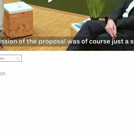
nen
025