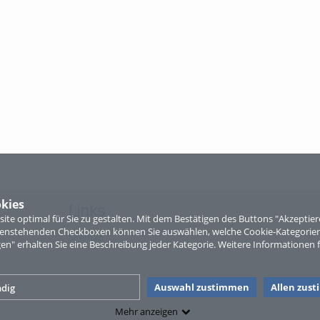
kies
Links
te optimal für Sie zu gestalten. Mit dem Bestätigen des Buttons "Akzepti
ntenstehenden Checkboxen können Sie auswählen, welche Cookie-Kategorien
Sitemap
gen" erhalten Sie eine Beschreibung jeder Kategorie. Weitere Informationen f
Auswahl zustimmen
Allen zus
dig
Mehr anzeigen