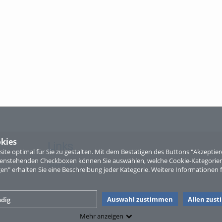
kies
Links
te optimal für Sie zu gestalten. Mit dem Bestätigen des Buttons "Akzepti
ntenstehenden Checkboxen können Sie auswählen, welche Cookie-Kategorien
Sitemap
gen" erhalten Sie eine Beschreibung jeder Kategorie. Weitere Informationen f
Auswahl zustimmen
Allen zus
dig
Mehr anzeigen