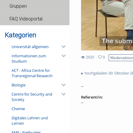
Gruppen
FAQ Videoportal
Kategorien
Universität allgemein
Informationen zum
2925
0
Medienaktio
Studium
0
2925
favorites
ACT - Africa Centre for
views
hochgeladen 30. Oktober 2
Transregional Research
Biologie
--
Centre for Security and
Referent/in:
Society
--
Chemie
Digitales Lehren und
Lernen
FMF - Freiburger