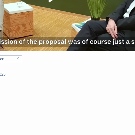
nen
025