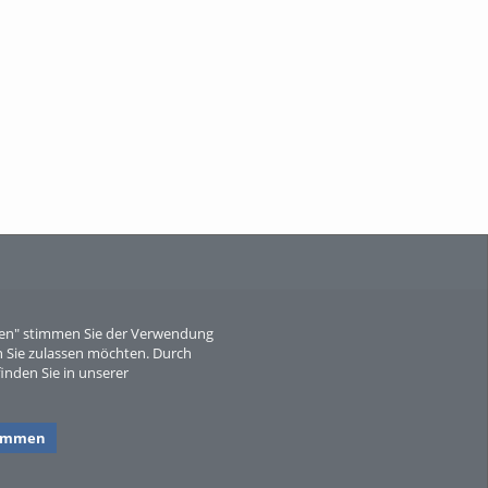
When Particle Physics Gets Hot: A
Journey Throu...
Sperber
eren" stimmen Sie der Verwendung
 Sie zulassen möchten. Durch
inden Sie in unserer
timmen