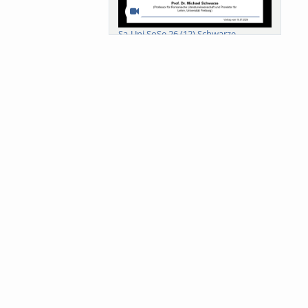
Sa-Uni SoSe 26 (12) Schwarze
Meanings of Forests: A Collaborative
Comparativ...
Als der Wald eine Zukunftsfrage
wurde. Wissen, ...