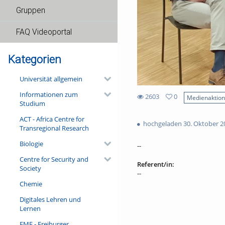
Gruppen
FAQ Videoportal
Kategorien
Universität allgemein
Informationen zum
2603
0
Medienaktio
Studium
0
2603
favorites
ACT - Africa Centre for
views
hochgeladen 30. Oktober 2
Transregional Research
Biologie
--
Centre for Security and
Referent/in:
Society
--
Chemie
Digitales Lehren und
Lernen
FMF - Freiburger