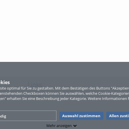
kies
Links
te optimal für Sie zu gestalten. Mit dem Bestätigen des Buttons "Akzepti
ntenstehenden Checkboxen können Sie auswählen, welche Cookie-Kategorien
Sitemap
gen" erhalten Sie eine Beschreibung jeder Kategorie. Weitere Informationen f
Auswahl zustimmen
Allen zus
dig
Mehr anzeigen