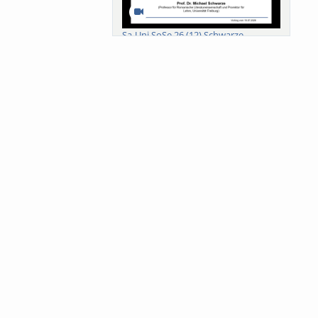
Sa-Uni SoSe 26 (12) Schwarze
Meanings of Forests: A Collaborative
Comparativ...
Als der Wald eine Zukunftsfrage
wurde. Wissen, ...