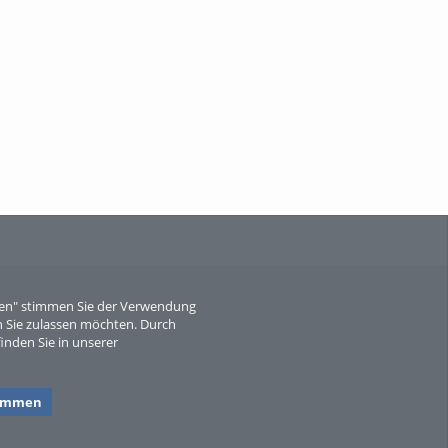
When Particle Physics Gets Hot: A
Journey Throu...
Sperber
eren" stimmen Sie der Verwendung
 Sie zulassen möchten. Durch
inden Sie in unserer
timmen