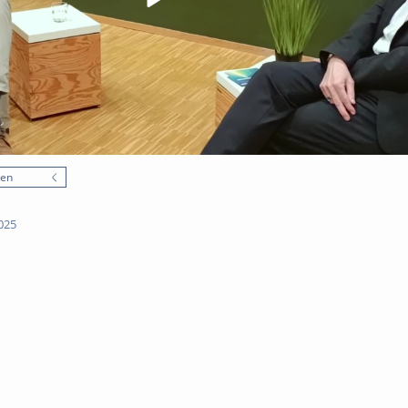
nen
025