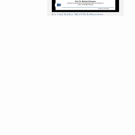
Sa-Uni SoSe 26 (12) Schwarze
Meanings of Forests: A Collaborative
Comparativ...
Als der Wald eine Zukunftsfrage
wurde. Wissen, ...