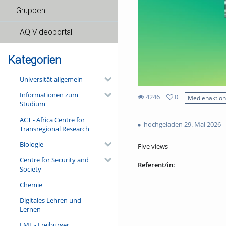
Gruppen
FAQ Videoportal
Kategorien
Universität allgemein
Informationen zum
4246
0
Medienaktio
Studium
0
4246
favorites
ACT - Africa Centre for
views
hochgeladen 29. Mai 2026
Transregional Research
Biologie
Five views
Centre for Security and
Referent/in:
Society
-
Chemie
Digitales Lehren und
Lernen
FMF - Freiburger