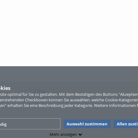
kies
Links
te optimal für Sie zu gestalten. Mit dem Bestätigen des Buttons "Akzepti
ntenstehenden Checkboxen können Sie auswählen, welche Cookie-Kategorien
Sitemap
gen" erhalten Sie eine Beschreibung jeder Kategorie. Weitere Informationen f
Auswahl zustimmen
Allen zus
dig
Mehr anzeigen