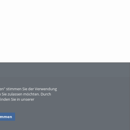
When Particle Physics Gets Hot: A
Journey Throu...
Sperber
eren" stimmen Sie der Verwendung
 Sie zulassen möchten. Durch
inden Sie in unserer
timmen