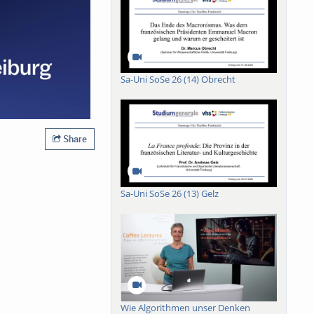
Sa-Uni SoSe 26 (14) Obrecht
Share
Sa-Uni SoSe 26 (13) Gelz
Wie Algorithmen unser Denken