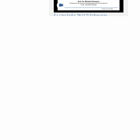
Sa-Uni SoSe 26 (12) Schwarze
Meanings of Forests: A Collaborative
Comparativ...
Als der Wald eine Zukunftsfrage
wurde. Wissen, ...