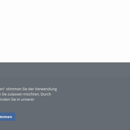
When Particle Physics Gets Hot: A
Journey Throu...
Sperber
eren" stimmen Sie der Verwendung
 Sie zulassen möchten. Durch
inden Sie in unserer
timmen