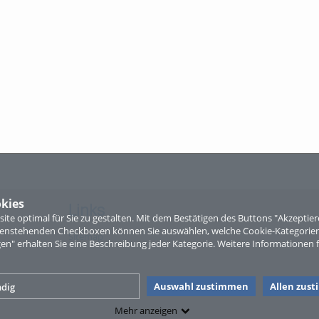
kies
Links
te optimal für Sie zu gestalten. Mit dem Bestätigen des Buttons "Akzepti
ntenstehenden Checkboxen können Sie auswählen, welche Cookie-Kategorien
Sitemap
gen" erhalten Sie eine Beschreibung jeder Kategorie. Weitere Informationen f
Auswahl zustimmen
Allen zus
dig
Mehr anzeigen