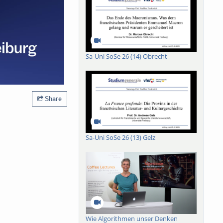
Sa-Uni SoSe 26 (14) Obrecht
Share
Sa-Uni SoSe 26 (13) Gelz
Wie Algorithmen unser Denken