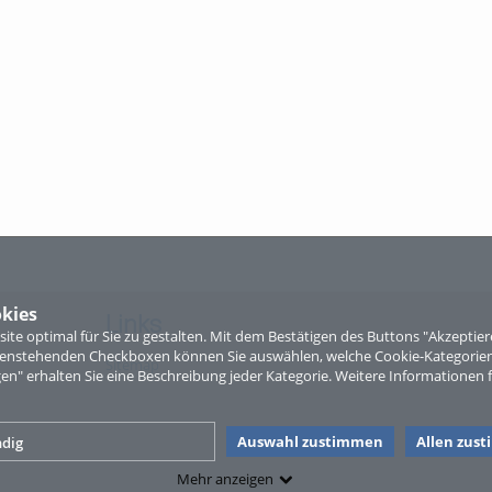
kies
Links
te optimal für Sie zu gestalten. Mit dem Bestätigen des Buttons "Akzepti
ntenstehenden Checkboxen können Sie auswählen, welche Cookie-Kategorien
Sitemap
gen" erhalten Sie eine Beschreibung jeder Kategorie. Weitere Informationen f
Auswahl zustimmen
Allen zus
dig
Mehr anzeigen