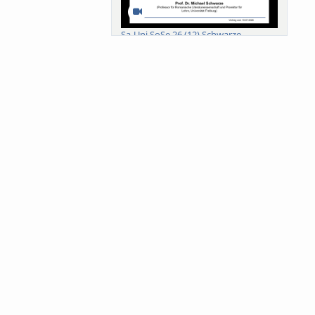
Sa-Uni SoSe 26 (12) Schwarze
Meanings of Forests: A Collaborative
Comparativ...
Als der Wald eine Zukunftsfrage
wurde. Wissen, ...