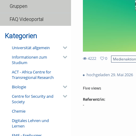
Gruppen
FAQ Videoportal
Kategorien
Universität allgemein
Informationen zum
4222
0
Medienaktio
Studium
0
4222
favorites
ACT - Africa Centre for
views
hochgeladen 29. Mai 2026
Transregional Research
Biologie
Five views
Centre for Security and
Referent/in:
Society
-
Chemie
Digitales Lehren und
Lernen
FMF - Freiburger