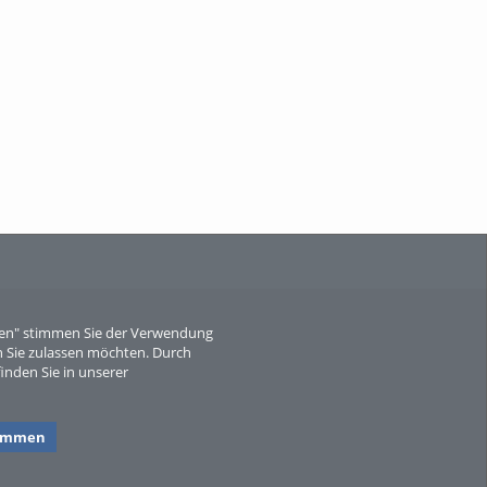
When Particle Physics Gets Hot: A
Journey Throu...
Sperber
eren" stimmen Sie der Verwendung
 Sie zulassen möchten. Durch
inden Sie in unserer
timmen