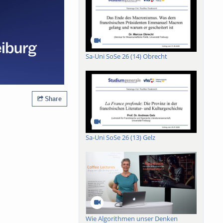
Sa-Uni SoSe 26 (14) Obrecht
Share
Sa-Uni SoSe 26 (13) Gelz
Wie Algorithmen unser Denken