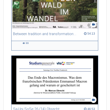
Between tradition and transformation: how owners, advisers and institutions co-create knowledge for resilient forests in Europe
54:13 duration
54:13
99
99
views
Sa-Uni SoSe 26 (14) Obrecht
46:53 duration
46:53