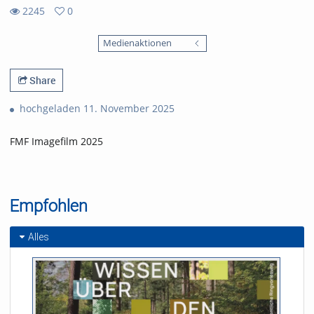
2245
0
0
2245
favorites
Medienaktionen
views
Share
hochgeladen 11. November 2025
FMF Imagefilm 2025
Empfohlen
Alles