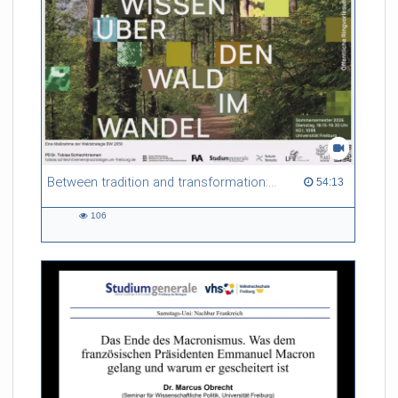
Between tradition and transformation: how owners, advisers and institutions co-create knowledge for resilient forests in Europe
54:13 duration
54:13
106
106
views