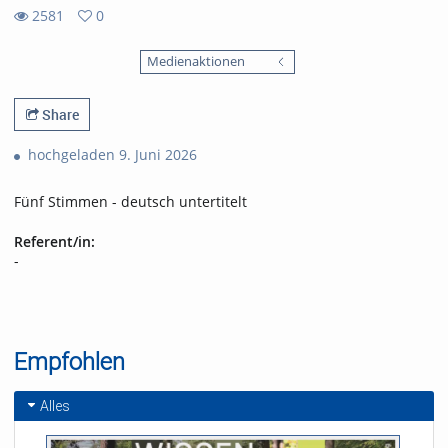
2581
0
0
2581
favorites
Medienaktionen
views
Share
hochgeladen 9. Juni 2026
Fünf Stimmen - deutsch untertitelt
Referent/in:
-
Empfohlen
Alles