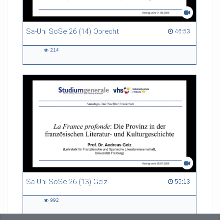
Sa-Uni SoSe 26 (14) Obrecht
46:53 duration
46:53
214
214
views
Sa-Uni SoSe 26 (13) Gelz
55:13 duration
55:13
992
992
views