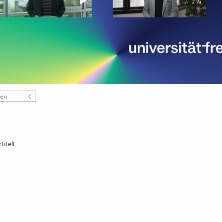
nen
titelt