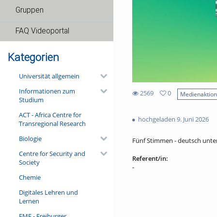
Gruppen
FAQ Videoportal
Kategorien
Universität allgemein
Informationen zum
2569
0
Medienaktio
Studium
0
2569
favorites
ACT - Africa Centre for
views
hochgeladen 9. Juni 2026
Transregional Research
Biologie
Fünf Stimmen - deutsch unter
Centre for Security and
Referent/in:
Society
-
Chemie
Digitales Lehren und
Lernen
FMF - Freiburger