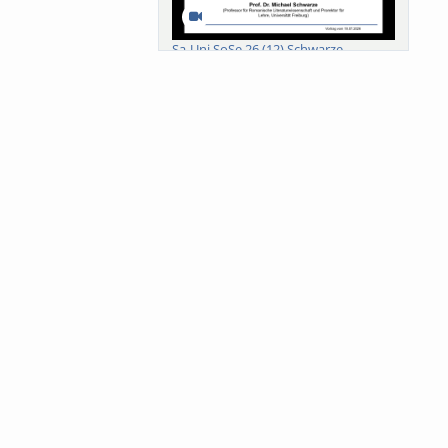
Sa-Uni SoSe 26 (12) Schwarze
Meanings of Forests: A Collaborative
Comparativ...
Als der Wald eine Zukunftsfrage
wurde. Wissen, ...