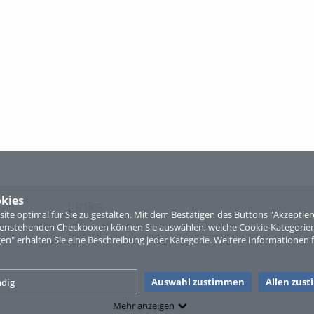
kies
Links
te optimal für Sie zu gestalten. Mit dem Bestätigen des Buttons "Akzepti
ntenstehenden Checkboxen können Sie auswählen, welche Cookie-Kategorien
Sitemap
gen" erhalten Sie eine Beschreibung jeder Kategorie. Weitere Informationen f
Auswahl zustimmen
Allen zus
dig
Mehr anzeigen