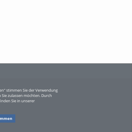
When Particle Physics Gets Hot: A
Journey Throu...
Sperber
eren" stimmen Sie der Verwendung
 Sie zulassen möchten. Durch
inden Sie in unserer
timmen