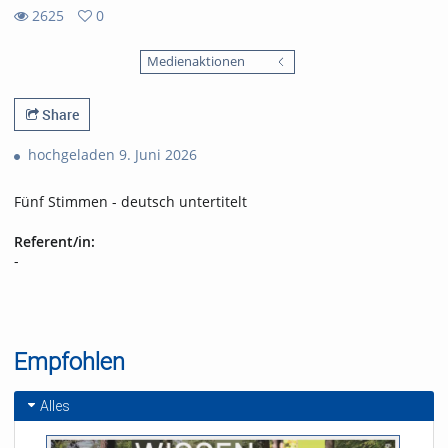
2625
0
0
2625
favorites
Medienaktionen
views
Share
hochgeladen 9. Juni 2026
Fünf Stimmen - deutsch untertitelt
Referent/in:
-
Empfohlen
Alles