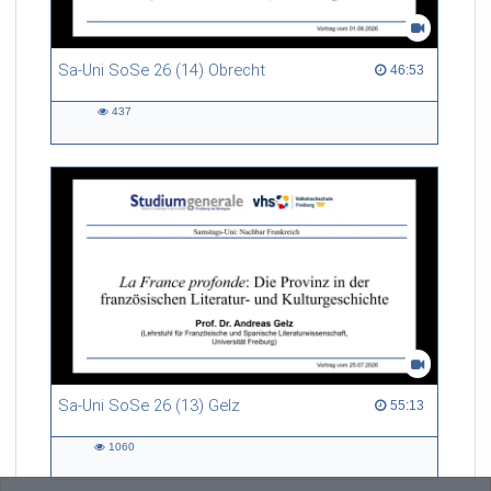
Sa-Uni SoSe 26 (14) Obrecht
46:53 duration
46:53
437
437
views
Sa-Uni SoSe 26 (13) Gelz
55:13 duration
55:13
1060
1060
views