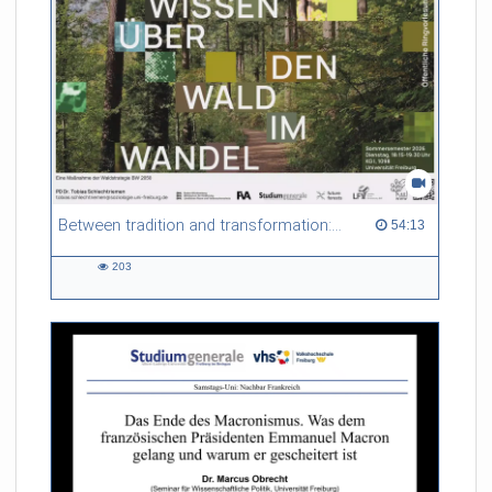
Between tradition and transformation: how owners, advisers and institutions co-create knowledge for resilient forests in Europe
54:13 duration
54:13
203
203
views