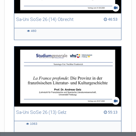
Sa-Uni SoSe 26 (14) Obrecht
46:53 duration
46:53
460
460
views
Sa-Uni SoSe 26 (13) Gelz
55:13 duration
55:13
1063
1063
views