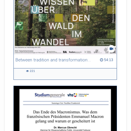
Between tradition and transformation: how owners, advisers and institutions co-create knowledge for resilient forests in Europe
54:13 duration
54:13
221
221
views