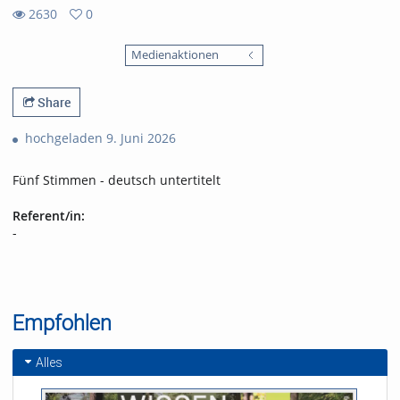
2630
0
0
2630
favorites
Medienaktionen
views
Share
hochgeladen 9. Juni 2026
Fünf Stimmen - deutsch untertitelt
Referent/in:
-
Empfohlen
Alles