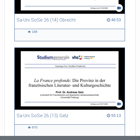
Sa-Uni SoSe 26 (14) Obrecht
46:53 duration
46:53
186
186
views
Sa-Uni SoSe 26 (13) Gelz
55:13 duration
55:13
970
970
views