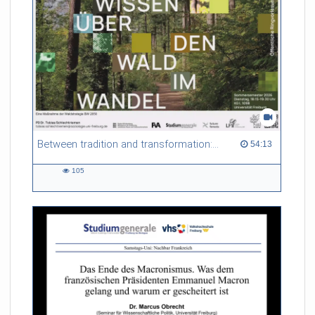
Between tradition and transformation: how owners, advisers and institutions co-create knowledge for resilient forests in Europe
54:13 duration
54:13
105
105
views