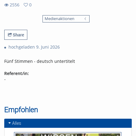
2556
0
0
2556
favorites
Medienaktionen
views
Share
hochgeladen 9. Juni 2026
Fünf Stimmen - deutsch untertitelt
Referent/in:
-
Empfohlen
Alles