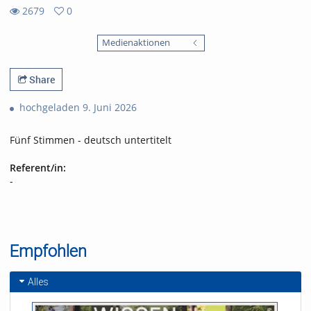
2679
0
0
2679
favorites
Medienaktionen
views
Share
hochgeladen 9. Juni 2026
Fünf Stimmen - deutsch untertitelt
Referent/in:
-
Empfohlen
Alles