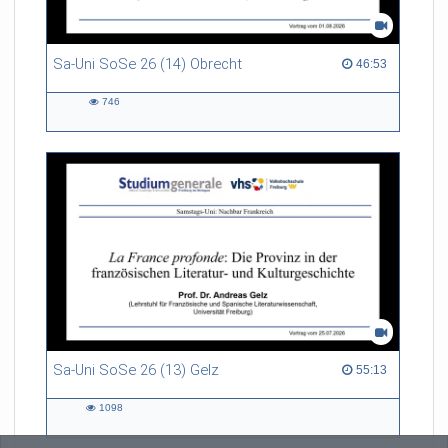
Sa-Uni SoSe 26 (14) Obrecht
46:53 duration
46:53
746
746
views
Sa-Uni SoSe 26 (13) Gelz
55:13 duration
55:13
1098
1098
views