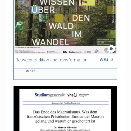
Between tradition and transformation: how owners, advisers and institutions co-create knowledge for resilient forests in Europe
54:13 duration
54:13
512
512
views