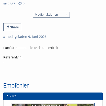
2587
0
0
2587
favorites
Medienaktionen
views
Share
hochgeladen 9. Juni 2026
Fünf Stimmen - deutsch untertitelt
Referent/in:
-
Empfohlen
Alles