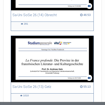
Sa-Uni SoSe 26 (14) Obrecht
46:53 duration
46:53
281
281
views
Sa-Uni SoSe 26 (13) Gelz
55:13 duration
55:13
1010
1010
views