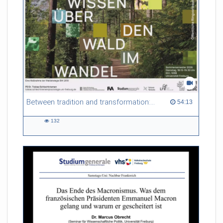
Between tradition and transformation: how owners, advisers and institutions co-create knowledge for resilient forests in Europe
54:13 duration
54:13
132
132
views