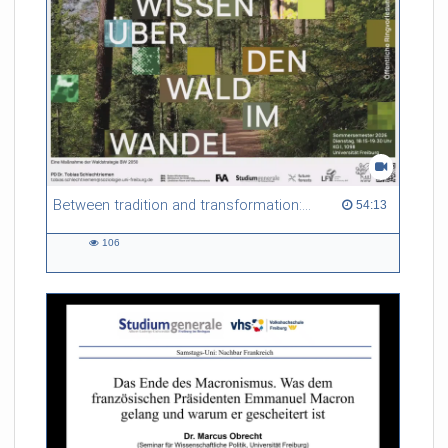
Between tradition and transformation: how owners, advisers and institutions co-create knowledge for resilient forests in Europe
54:13 duration
54:13
106
106
views