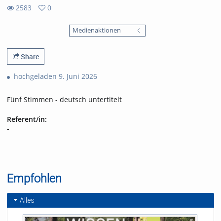
2583
0
0
2583
favorites
Medienaktionen
views
Share
hochgeladen 9. Juni 2026
Fünf Stimmen - deutsch untertitelt
Referent/in:
-
Empfohlen
Alles