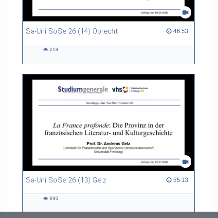
Sa-Uni SoSe 26 (14) Obrecht
46:53 duration
46:53
218
218
views
Sa-Uni SoSe 26 (13) Gelz
55:13 duration
55:13
995
995
views