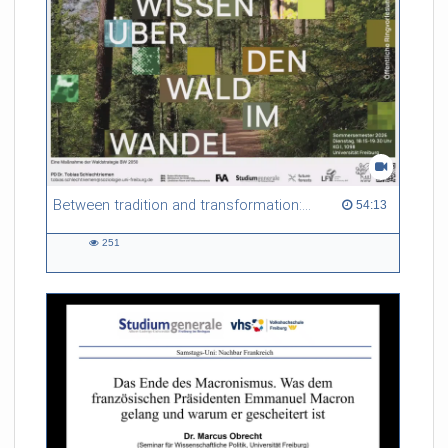
Between tradition and transformation: how owners, advisers and institutions co-create knowledge for resilient forests in Europe
54:13 duration
54:13
251
251
views