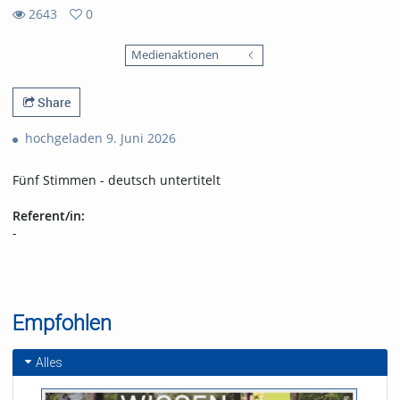
2643
0
0
2643
favorites
Medienaktionen
views
Share
hochgeladen 9. Juni 2026
Fünf Stimmen - deutsch untertitelt
Referent/in:
-
Empfohlen
Alles