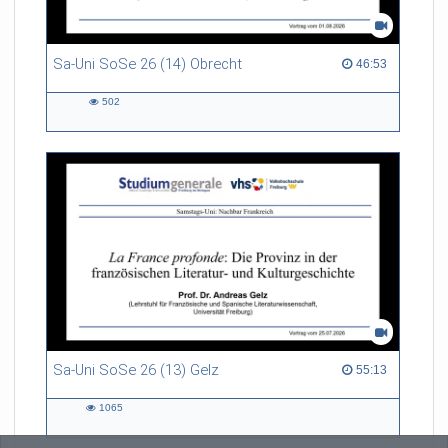
Sa-Uni SoSe 26 (14) Obrecht
46:53 duration
46:53
502
502
views
Sa-Uni SoSe 26 (13) Gelz
55:13 duration
55:13
1065
1065
views