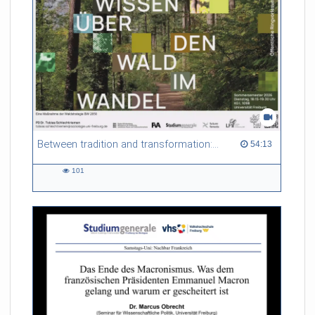
Between tradition and transformation: how owners, advisers and institutions co-create knowledge for resilient forests in Europe
54:13 duration
54:13
101
101
views