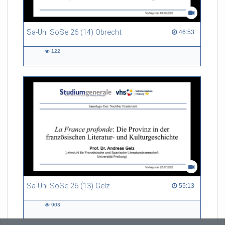
Sa-Uni SoSe 26 (14) Obrecht
46:53 duration
46:53
122
122
views
Sa-Uni SoSe 26 (13) Gelz
55:13 duration
55:13
903
903
views