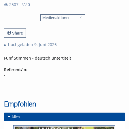
2507
0
0
2507
favorites
Medienaktionen
views
Share
hochgeladen 9. Juni 2026
Fünf Stimmen - deutsch untertitelt
Referent/in:
-
Empfohlen
Alles