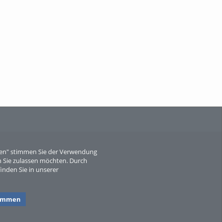
When Particle Physics Gets Hot: A
Journey Throu...
Sperber
eren" stimmen Sie der Verwendung
 Sie zulassen möchten. Durch
inden Sie in unserer
timmen