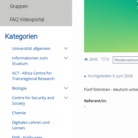
Gruppen
FAQ Videoportal
Kategorien
Universität allgemein
Informationen zum
2645
0
Medienaktio
Studium
0
2645
favorites
ACT - Africa Centre for
views
hochgeladen 9. Juni 2026
Transregional Research
Biologie
Fünf Stimmen - deutsch unter
Centre for Security and
Referent/in:
Society
-
Chemie
Digitales Lehren und
Lernen
FMF - Freiburger