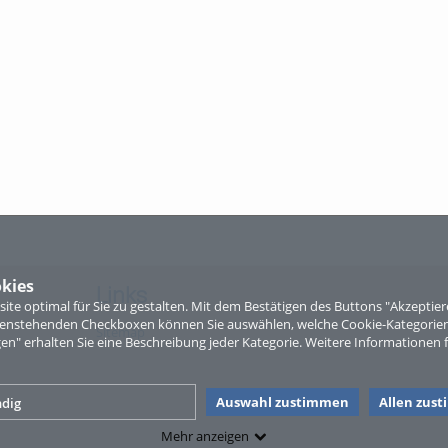
kies
Links
te optimal für Sie zu gestalten. Mit dem Bestätigen des Buttons "Akzepti
ntenstehenden Checkboxen können Sie auswählen, welche Cookie-Kategorien
Sitemap
gen" erhalten Sie eine Beschreibung jeder Kategorie. Weitere Informationen f
Auswahl zustimmen
Allen zus
dig
Mehr anzeigen