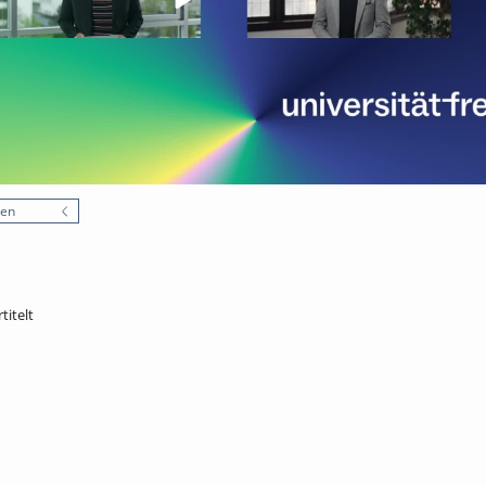
nen
titelt