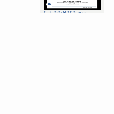
Sa-Uni SoSe 26 (12) Schwarze
Meanings of Forests: A Collaborative
Comparativ...
Als der Wald eine Zukunftsfrage
wurde. Wissen, ...