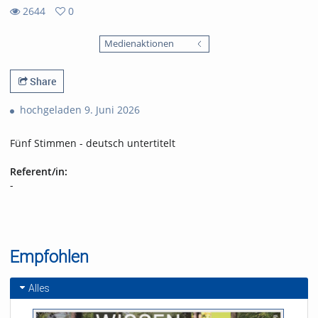
2644
0
0
2644
favorites
Medienaktionen
views
Share
hochgeladen 9. Juni 2026
Fünf Stimmen - deutsch untertitelt
Referent/in:
-
Empfohlen
Alles