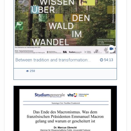
Between tradition and transformation: how owners, advisers and institutions co-create knowledge for resilient forests in Europe
54:13 duration
54:13
258
258
views