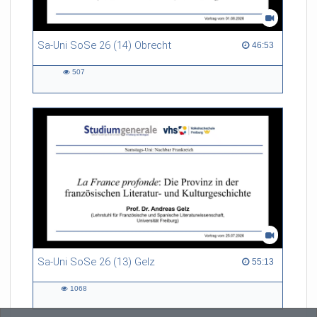
Sa-Uni SoSe 26 (14) Obrecht
46:53 duration
46:53
507
507
views
Sa-Uni SoSe 26 (13) Gelz
55:13 duration
55:13
1068
1068
views