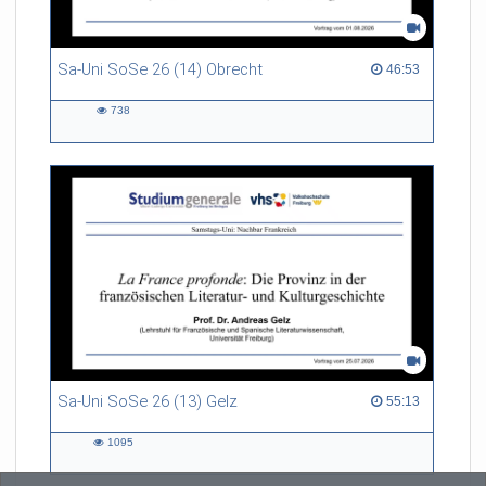
Sa-Uni SoSe 26 (14) Obrecht
46:53 duration
46:53
738
738
views
Sa-Uni SoSe 26 (13) Gelz
55:13 duration
55:13
1095
1095
views