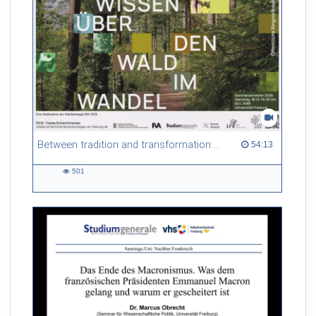
Between tradition and transformation: how owners, advisers and institutions co-create knowledge for resilient forests in Europe
54:13 duration
54:13
501
501
views