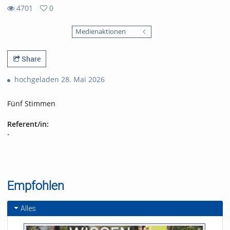
4701
0
0
4701
favorites
Medienaktionen
views
Share
hochgeladen 28. Mai 2026
Fünf Stimmen
Referent/in:
-
Empfohlen
Alles