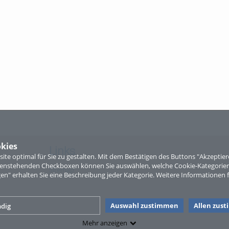
kies
Links
te optimal für Sie zu gestalten. Mit dem Bestätigen des Buttons "Akzepti
ntenstehenden Checkboxen können Sie auswählen, welche Cookie-Kategorien
Sitemap
gen" erhalten Sie eine Beschreibung jeder Kategorie. Weitere Informationen f
Auswahl zustimmen
Allen zus
dig
Mehr anzeigen