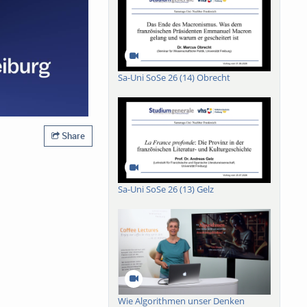
Sa-Uni SoSe 26 (14) Obrecht
Share
Sa-Uni SoSe 26 (13) Gelz
Wie Algorithmen unser Denken