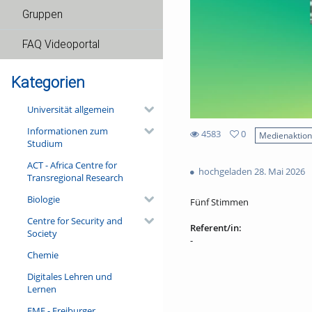
Gruppen
FAQ Videoportal
Kategorien
Universität allgemein
Informationen zum
4583
0
Medienaktio
Studium
0
4583
favorites
ACT - Africa Centre for
views
hochgeladen 28. Mai 2026
Transregional Research
Biologie
Fünf Stimmen
Centre for Security and
Referent/in:
Society
-
Chemie
Digitales Lehren und
Lernen
FMF - Freiburger