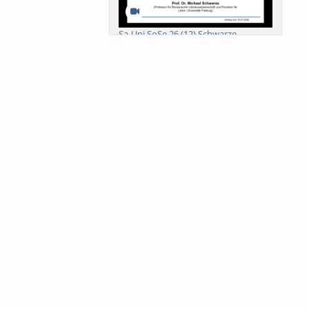
Sa-Uni SoSe 26 (12) Schwarze
Meanings of Forests: A Collaborative
Comparativ...
Als der Wald eine Zukunftsfrage
wurde. Wissen, ...