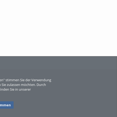
When Particle Physics Gets Hot: A
Journey Throu...
Sperber
eren" stimmen Sie der Verwendung
 Sie zulassen möchten. Durch
inden Sie in unserer
timmen