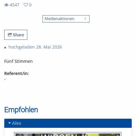
4547
0
0
4547
favorites
Medienaktionen
views
Share
hochgeladen 28. Mai 2026
Fünf Stimmen
Referent/in:
-
Empfohlen
Alles