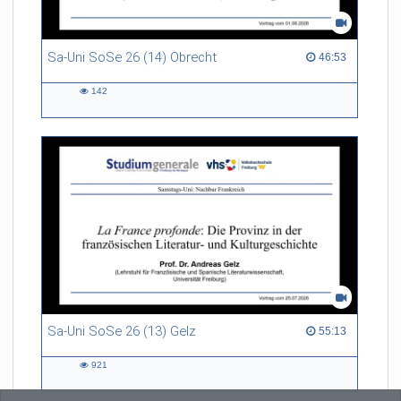
Sa-Uni SoSe 26 (14) Obrecht
46:53 duration
46:53
142
142
views
Sa-Uni SoSe 26 (13) Gelz
55:13 duration
55:13
921
921
views