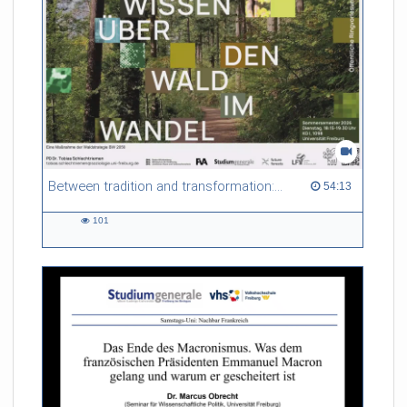
Between tradition and transformation: how owners, advisers and institutions co-create knowledge for resilient forests in Europe
54:13 duration
54:13
101
101
views