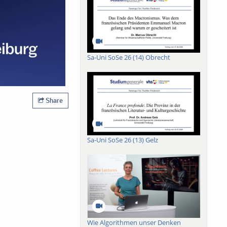
Sa-Uni SoSe 26 (14) Obrecht
Share
Sa-Uni SoSe 26 (13) Gelz
Wie Algorithmen unser Denken