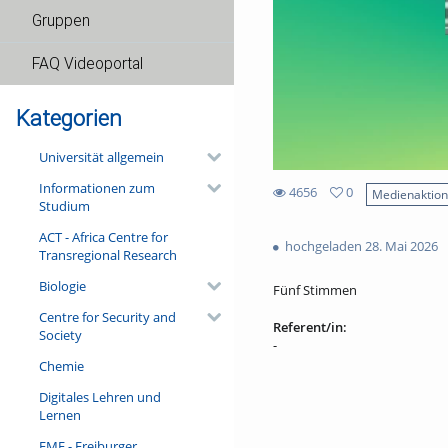
Gruppen
FAQ Videoportal
Kategorien
Universität allgemein
Informationen zum
4656
0
Medienaktio
Studium
0
4656
favorites
ACT - Africa Centre for
views
hochgeladen 28. Mai 2026
Transregional Research
Biologie
Fünf Stimmen
Centre for Security and
Referent/in:
Society
-
Chemie
Digitales Lehren und
Lernen
FMF - Freiburger