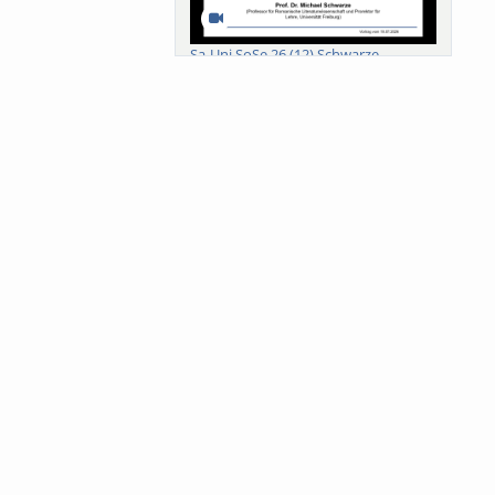
Sa-Uni SoSe 26 (12) Schwarze
Meanings of Forests: A Collaborative
Comparativ...
Als der Wald eine Zukunftsfrage
wurde. Wissen, ...