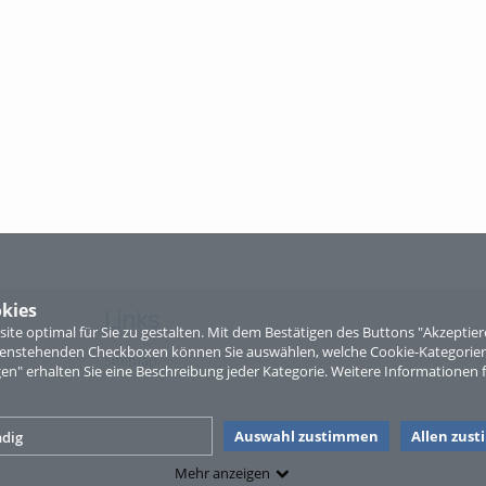
kies
Links
te optimal für Sie zu gestalten. Mit dem Bestätigen des Buttons "Akzepti
ntenstehenden Checkboxen können Sie auswählen, welche Cookie-Kategorien
Sitemap
gen" erhalten Sie eine Beschreibung jeder Kategorie. Weitere Informationen f
Auswahl zustimmen
Allen zus
dig
Mehr anzeigen