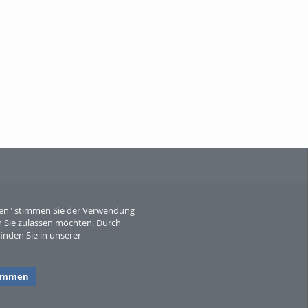
When Particle Physics Gets Hot: A
Journey Throu...
Sperber
eren" stimmen Sie der Verwendung
 Sie zulassen möchten. Durch
inden Sie in unserer
timmen