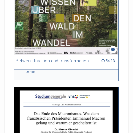
Between tradition and transformation: how owners, advisers and institutions co-create knowledge for resilient forests in Europe
54:13 duration
54:13
106
106
views