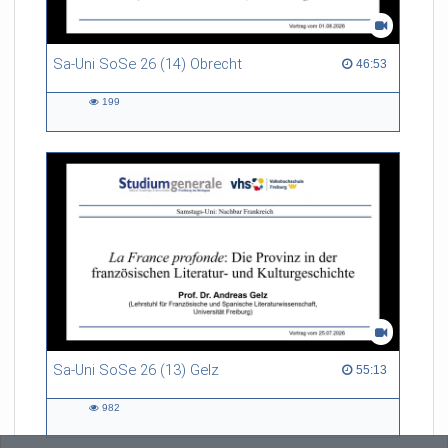
Sa-Uni SoSe 26 (14) Obrecht
46:53 duration
46:53
199
199
views
Sa-Uni SoSe 26 (13) Gelz
55:13 duration
55:13
982
982
views