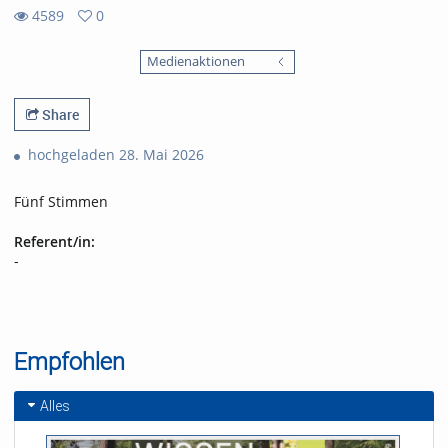
4589
0
0
4589
favorites
Medienaktionen
views
Share
hochgeladen 28. Mai 2026
Fünf Stimmen
Referent/in:
-
Empfohlen
Alles