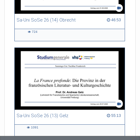
Sa-Uni SoSe 26 (14) Obrecht
46:53 duration
46:53
724
724
views
Sa-Uni SoSe 26 (13) Gelz
55:13 duration
55:13
1091
1091
views