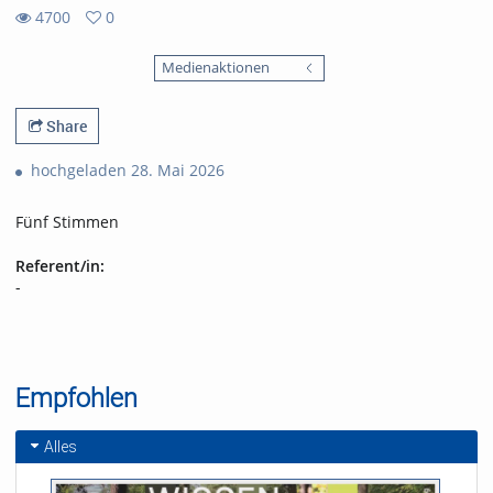
4700
0
0
4700
favorites
Medienaktionen
views
Share
hochgeladen 28. Mai 2026
Fünf Stimmen
Referent/in:
-
Empfohlen
Alles