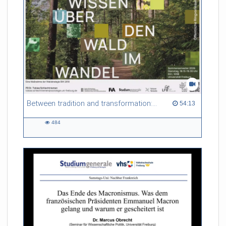
Between tradition and transformation: how owners, advisers and institutions co-create knowledge for resilient forests in Europe
54:13 duration
54:13
484
484
views