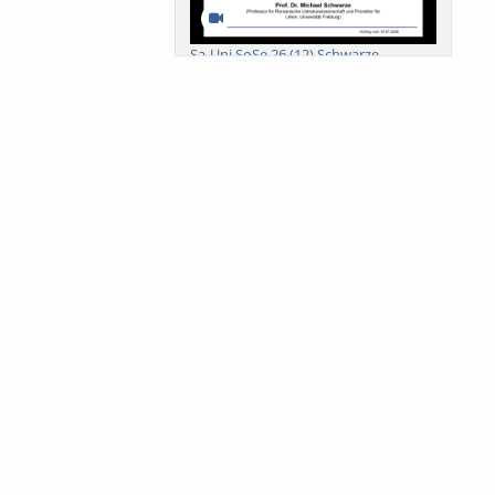
Sa-Uni SoSe 26 (12) Schwarze
Meanings of Forests: A Collaborative
Comparativ...
Als der Wald eine Zukunftsfrage
wurde. Wissen, ...