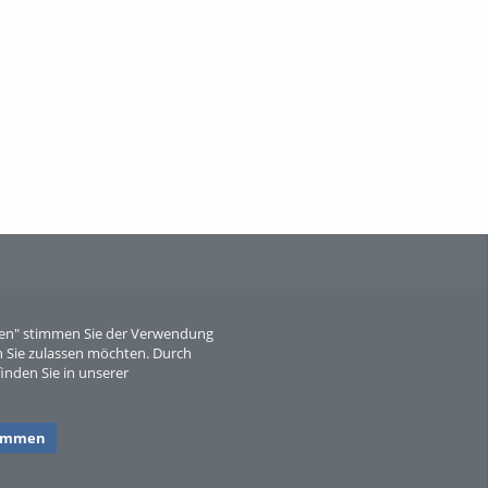
When Particle Physics Gets Hot: A
Journey Throu...
Sperber
eren" stimmen Sie der Verwendung
 Sie zulassen möchten. Durch
inden Sie in unserer
timmen