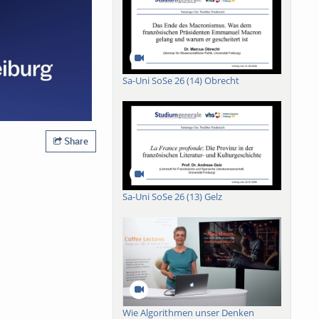
Sa-Uni SoSe 26 (14) Obrecht
Share
Sa-Uni SoSe 26 (13) Gelz
Wie Algorithmen unser Denken