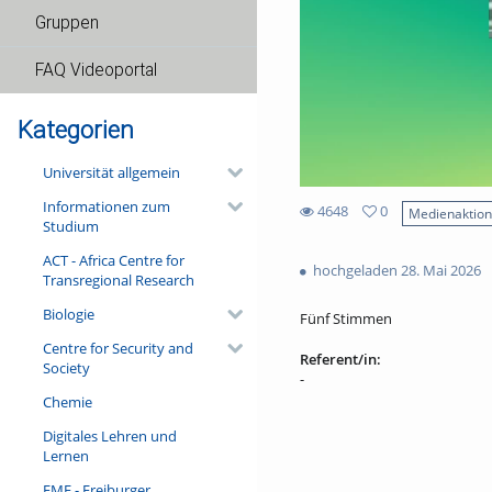
Gruppen
FAQ Videoportal
Kategorien
Universität allgemein
Informationen zum
4648
0
Medienaktio
Studium
0
4648
favorites
ACT - Africa Centre for
views
hochgeladen 28. Mai 2026
Transregional Research
Biologie
Fünf Stimmen
Centre for Security and
Referent/in:
Society
-
Chemie
Digitales Lehren und
Lernen
FMF - Freiburger