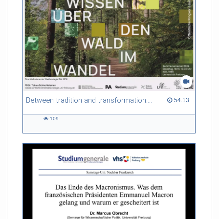
Between tradition and transformation: how owners, advisers and institutions co-create knowledge for resilient forests in Europe
54:13 duration
54:13
109
109
views