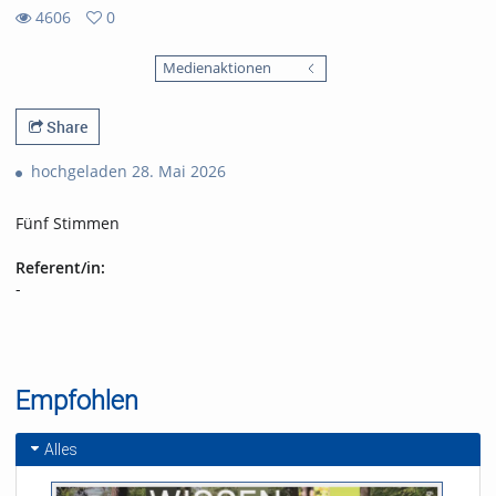
4606
0
0
4606
favorites
Medienaktionen
views
Share
hochgeladen 28. Mai 2026
Fünf Stimmen
Referent/in:
-
Empfohlen
Alles