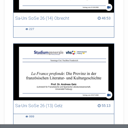
Sa-Uni SoSe 26 (14) Obrecht
46:53 duration
46:53
227
227
views
Sa-Uni SoSe 26 (13) Gelz
55:13 duration
55:13
999
999
views