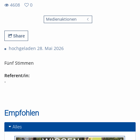
4608
0
0
4608
favorites
Medienaktionen
views
Share
hochgeladen 28. Mai 2026
Fünf Stimmen
Referent/in:
-
Empfohlen
Alles