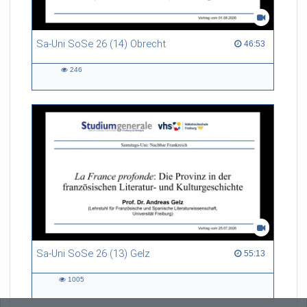
Sa-Uni SoSe 26 (14) Obrecht
46:53 duration
46:53
246
246
views
Sa-Uni SoSe 26 (13) Gelz
55:13 duration
55:13
1005
1005
views