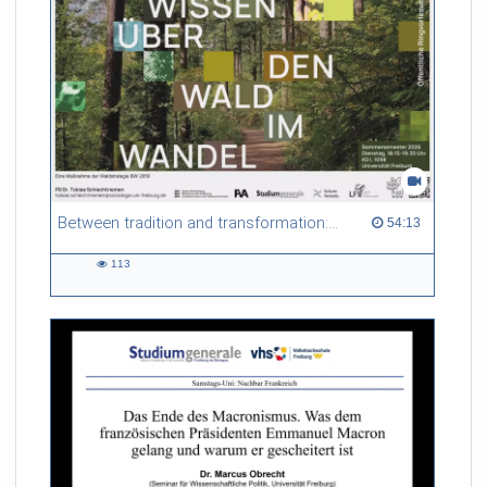
Between tradition and transformation: how owners, advisers and institutions co-create knowledge for resilient forests in Europe
54:13 duration
54:13
113
113
views