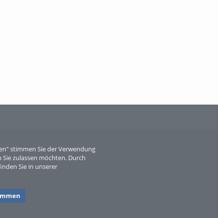
When Particle Physics Gets Hot: A
Journey Throu...
Sperber
eren" stimmen Sie der Verwendung
 Sie zulassen möchten. Durch
inden Sie in unserer
timmen