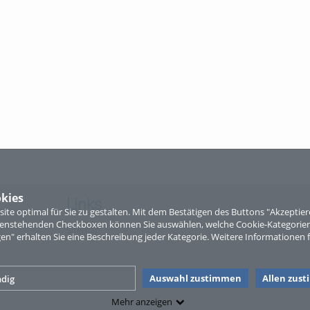
kies
Links
te optimal für Sie zu gestalten. Mit dem Bestätigen des Buttons "Akzepti
ntenstehenden Checkboxen können Sie auswählen, welche Cookie-Kategorien
Sitemap
gen" erhalten Sie eine Beschreibung jeder Kategorie. Weitere Informationen f
Auswahl zustimmen
Allen zus
dig
Mehr anzeigen