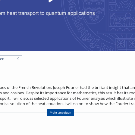
nen
oes of the French Revolution, Joseph Fourier had the brilliant insight that a
and cosines. Despite its importance for mathematics, this result has its roo
ort. I will discuss selected applications of Fourier analysis which illustrate i
torical solution of the heat equation, I will go on to show how the Fourier t
ain how this connects with quantum algorithms. I will conclude with an out
Mehr anzeigen
y interference, where Fourier analysis also plays a role.