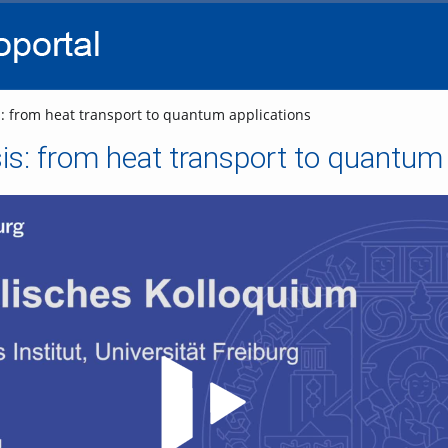
go
go
go
to
to
to
navigation
main
footer
content
s: from heat transport to quantum applications
sis: from heat transport to quantum
Video abspielen