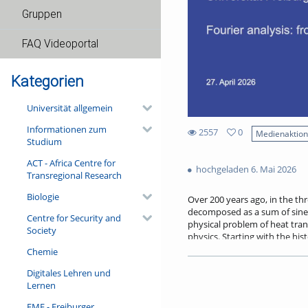
Gruppen
FAQ Videoportal
Kategorien
Universität allgemein
Informationen zum
2557
0
Medienaktio
Studium
0
2557
favorites
ACT - Africa Centre for
views
hochgeladen 6. Mai 2026
Transregional Research
Biologie
Over 200 years ago, in the thr
decomposed as a sum of sines 
Centre for Security and
physical problem of heat transp
Society
physics. Starting with the his
scattering problems, and expl
Chemie
research on quantum many-bod
Digitales Lehren und
Lernen
Referent/in:
Gabriel Dufour
FMF - Freiburger