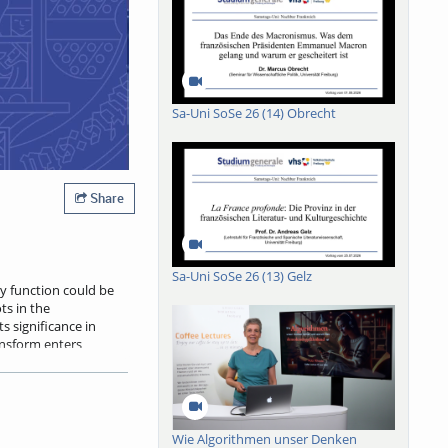
Sa-Uni SoSe 26 (14) Obrecht
Share
Sa-Uni SoSe 26 (13) Gelz
ny function could be
ts in the
ts significance in
ransform enters
look on current
Wie Algorithmen unser Denken