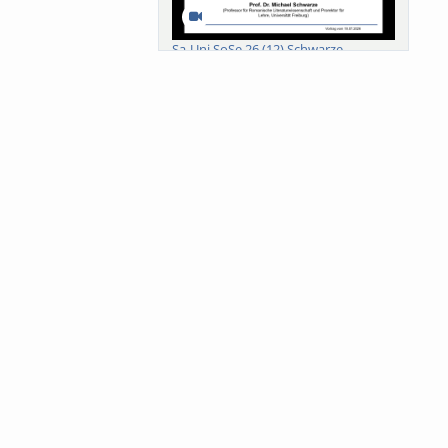
Sa-Uni SoSe 26 (12) Schwarze
Meanings of Forests: A Collaborative
Comparativ...
Als der Wald eine Zukunftsfrage
wurde. Wissen, ...