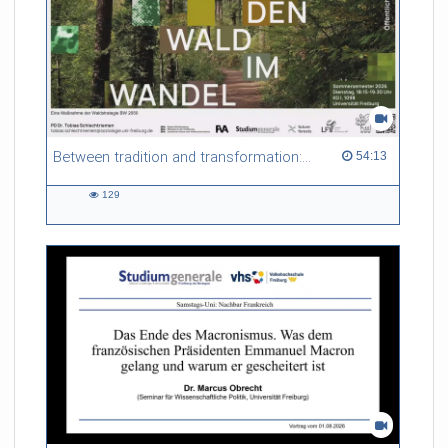
Between tradition and transformation: how owners, advisers and institutions co-create knowledge for resilient forests in Europe
54:13 duration
54:13
129
129
views