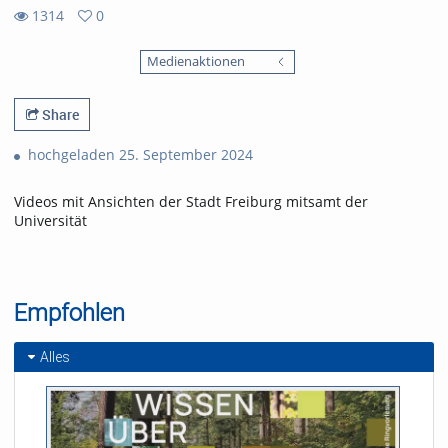
1314
0
0
1314
favorites
Medienaktionen
views
Share
hochgeladen 25. September 2024
Videos mit Ansichten der Stadt Freiburg mitsamt der
Universität
Empfohlen
Alles