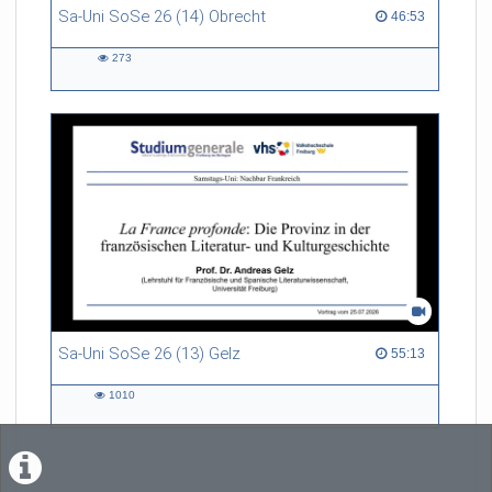
Sa-Uni SoSe 26 (14) Obrecht
46:53 duration
46:53
273
273
views
Sa-Uni SoSe 26 (13) Gelz
55:13 duration
55:13
1010
1010
views