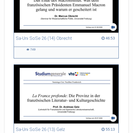
Sa-Uni SoSe 26 (14) Obrecht
46:53 duration
46:53
749
749
views
Sa-Uni SoSe 26 (13) Gelz
55:13 duration
55:13