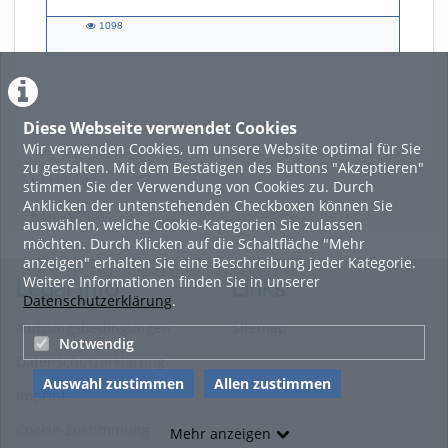
1098
1098
views
Diese Webseite verwendet Cookies
LADE MEHR
Wir verwenden Cookies, um unsere Website optimal für Sie
zu gestalten. Mit dem Bestätigen des Buttons "Akzeptieren"
Featured
stimmen Sie der Verwendung von Cookies zu. Durch
Anklicken der untenstehenden Checkboxen können Sie
Beliebtheit
auswählen, welche Cookie-Kategorien Sie zulassen
möchten. Durch Klicken auf die Schaltfläche "Mehr
anzeigen" erhalten Sie eine Beschreibung jeder Kategorie.
Weitere Informationen finden Sie in unserer
Legal Info
Links
Datenschutzerklärung
.
Nutzungsbedingungen
Sitemap
Notwendig
Datenschutzerklärung
Auswahl zustimmen
Allen zustimmen
Imprint
Cookie-Zustimmung
Mehr anzeigen