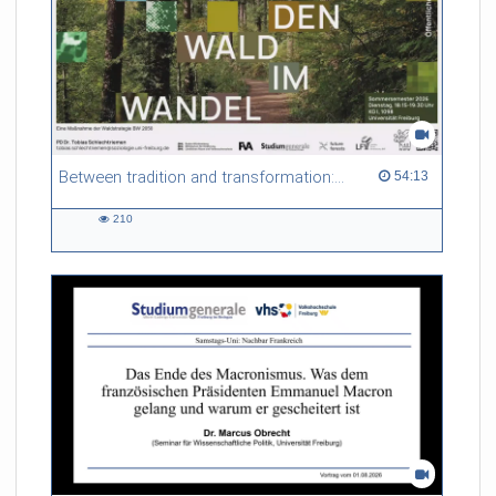
Between tradition and transformation: how owners, advisers and institutions co-create knowledge for resilient forests in Europe
54:13 duration
54:13
210
210
views