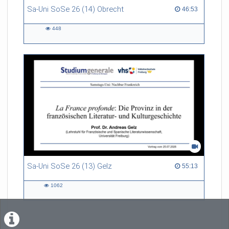
Sa-Uni SoSe 26 (14) Obrecht
46:53 duration
46:53
448
448
views
Sa-Uni SoSe 26 (13) Gelz
55:13 duration
55:13
1062
1062
views