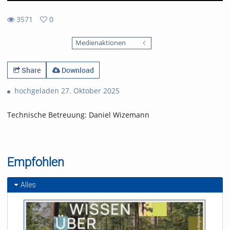
3571
0
0
3571
favorites
Medienaktionen
views
Share
Download
hochgeladen 27. Oktober 2025
Technische Betreuung: Daniel Wizemann
Empfohlen
Alles