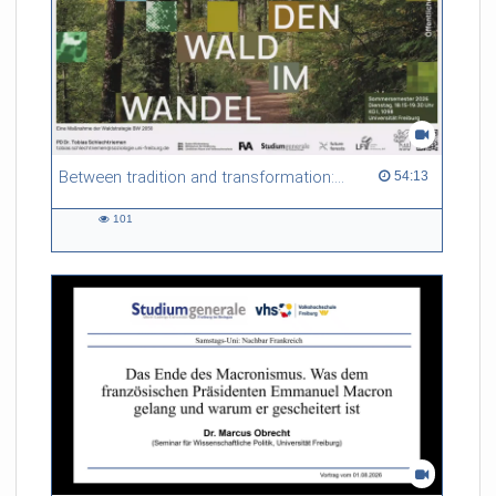
Between tradition and transformation: how owners, advisers and institutions co-create knowledge for resilient forests in Europe
54:13 duration
54:13
101
101
views