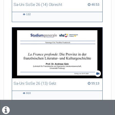
Sa-Uni SoSe 26 (14) Obrecht
46:53 duration
46:53
132
132
views
Sa-Uni SoSe 26 (13) Gelz
55:13 duration
55:13
910
910
views