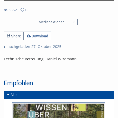
3552
0
0
3552
favorites
Medienaktionen
views
Share
Download
hochgeladen 27. Oktober 2025
Technische Betreuung: Daniel Wizemann
Empfohlen
Alles