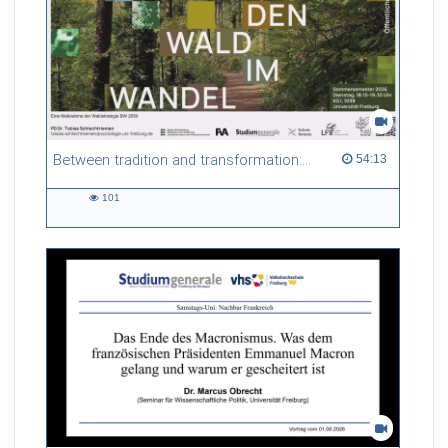
Between tradition and transformation: how owners, advisers and institutions co-create knowledge for resilient forests in Europe
54:13 duration
54:13
101
101
views