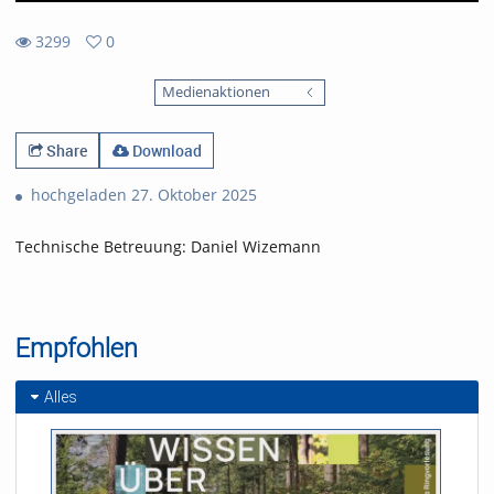
3299
0
0
3299
favorites
Medienaktionen
views
Share
Download
hochgeladen 27. Oktober 2025
Technische Betreuung: Daniel Wizemann
Empfohlen
Alles