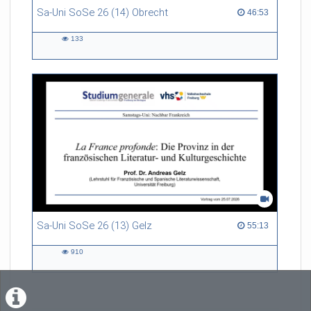
Sa-Uni SoSe 26 (14) Obrecht
46:53 duration
46:53
133
133
views
Sa-Uni SoSe 26 (13) Gelz
55:13 duration
55:13
910
910
views