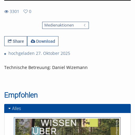
3301
0
0
3301
favorites
Medienaktionen
views
Share
Download
hochgeladen 27. Oktober 2025
Technische Betreuung: Daniel Wizemann
Empfohlen
Alles