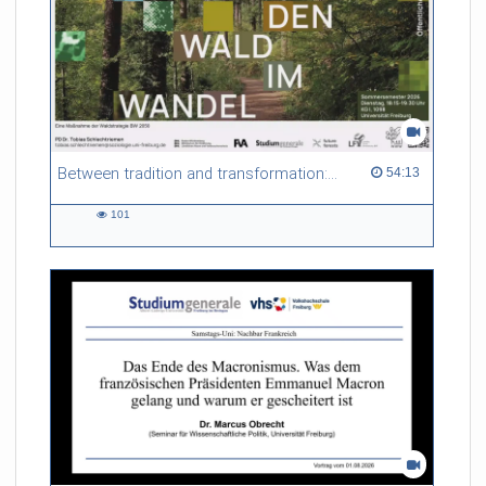
Between tradition and transformation: how owners, advisers and institutions co-create knowledge for resilient forests in Europe
54:13 duration
54:13
101
101
views