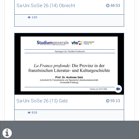
Sa-Uni SoSe 26 (14) Obrecht
46:53 duration
46:53
140
140
views
Sa-Uni SoSe 26 (13) Gelz
55:13 duration
55:13
918
918
views