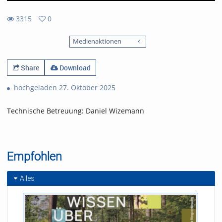
3315
0
0
3315
favorites
Medienaktionen
views
Share
Download
hochgeladen 27. Oktober 2025
Technische Betreuung: Daniel Wizemann
Empfohlen
Alles