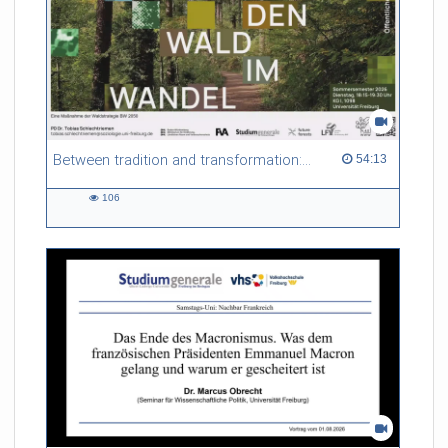
Between tradition and transformation: how owners, advisers and institutions co-create knowledge for resilient forests in Europe
54:13 duration
54:13
106
106
views