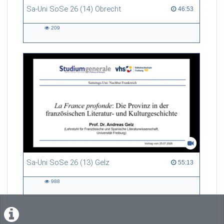
Sa-Uni SoSe 26 (14) Obrecht
46:53 duration
46:53
209
209
views
Sa-Uni SoSe 26 (13) Gelz
55:13 duration
55:13
988
988
views