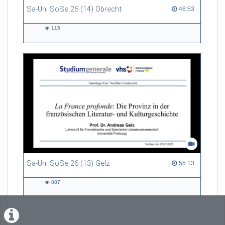
Sa-Uni SoSe 26 (14) Obrecht
46:53 duration
46:53
115
115
views
Sa-Uni SoSe 26 (13) Gelz
55:13 duration
55:13
887
887
views