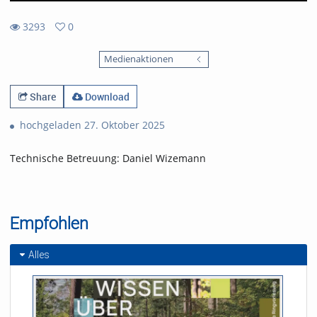
3293
0
0
3293
favorites
Medienaktionen
views
Share
Download
hochgeladen 27. Oktober 2025
Technische Betreuung: Daniel Wizemann
Empfohlen
Alles