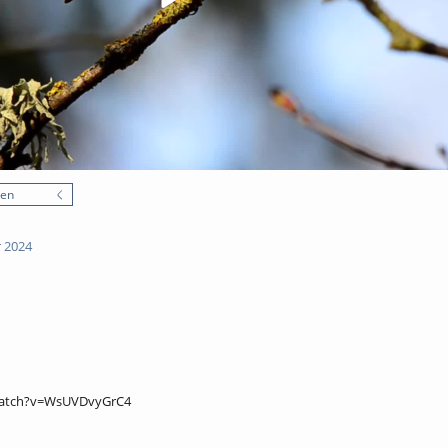
nen
 2024
watch?v=WsUVDvyGrC4