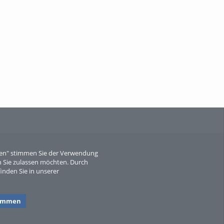
When Particle Physics Gets Hot: A
Journey Throu...
Sperber
eren" stimmen Sie der Verwendung
 Sie zulassen möchten. Durch
inden Sie in unserer
timmen