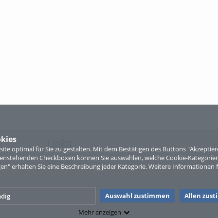
kies
Links
te optimal für Sie zu gestalten. Mit dem Bestätigen des Buttons "Akzepti
ntenstehenden Checkboxen können Sie auswählen, welche Cookie-Kategorien
Sitemap
gen" erhalten Sie eine Beschreibung jeder Kategorie. Weitere Informationen f
Auswahl zustimmen
Allen zus
dig
Mehr anzeigen