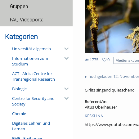
Gruppen
FAQ Videoportal
Kategorien
Universität allgemein
Informationen zum
1775
0
Medienaktio
Studium
0
1775
favorites
ACT - Africa Centre for
views
hochgeladen 12. November
Transregional Research
Biologie
Girlitz singend quietschend
Centre for Security and
Referent/in:
Society
Vitus Oberhauser
Chemie
KESKLINN
Digitales Lehren und
https://www.youtube.com/
Lernen
FMF - Freiburger