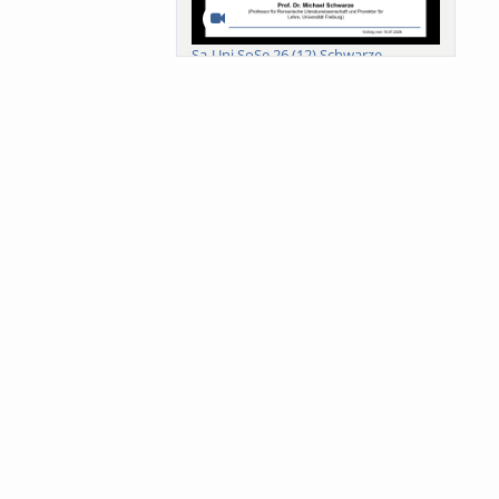
Sa-Uni SoSe 26 (12) Schwarze
Meanings of Forests: A Collaborative
Comparativ...
Als der Wald eine Zukunftsfrage
wurde. Wissen, ...