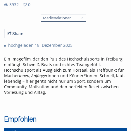
3932
0
0
3932
favorites
Medienaktionen
views
Share
hochgeladen 18. Dezember 2025
Ein Imagefilm, der den Puls des Hochschulsports in Freiburg
einfängt: Schweiß, Beats und echtes Teamgefühl.
Hochschulsport als Ausgleich zum Hörsaal, als Treffpunkt für
Macher
innen, Anfänger
innen und Könner*innen. Schnell, laut,
lebendig – hier geht’s nicht nur um Sport, sondern um
Community, Motivation und den perfekten Reset zwischen
Vorlesung und Alltag.
Empfohlen