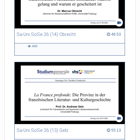
Sa-Uni SoSe 26 (14) Obrecht
46:53 duration
46:53
460
460
views
Sa-Uni SoSe 26 (13) Gelz
55:13 duration
55:13