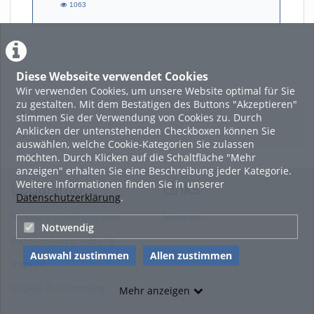
1063
1063
views
Diese Webseite verwendet Cookies
LADE MEHR
Wir verwenden Cookies, um unsere Website optimal für Sie
zu gestalten. Mit dem Bestätigen des Buttons "Akzeptieren"
Featured
stimmen Sie der Verwendung von Cookies zu. Durch
Anklicken der untenstehenden Checkboxen können Sie
Beliebtheit
auswählen, welche Cookie-Kategorien Sie zulassen
möchten. Durch Klicken auf die Schaltfläche "Mehr
anzeigen" erhalten Sie eine Beschreibung jeder Kategorie.
Weitere Informationen finden Sie in unserer
Legal Info
Links
Datenschutzerklärung
.
Nutzungsbedingungen
Sitemap
Notwendig
Datenschutzerklärung
Auswahl zustimmen
Allen zustimmen
Imprint
Cookie-Zustimmung
Mehr anzeigen