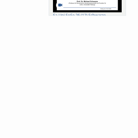
Sa-Uni SoSe 26 (12) Schwarze
Meanings of Forests: A Collaborative
Comparativ...
Als der Wald eine Zukunftsfrage
wurde. Wissen, ...