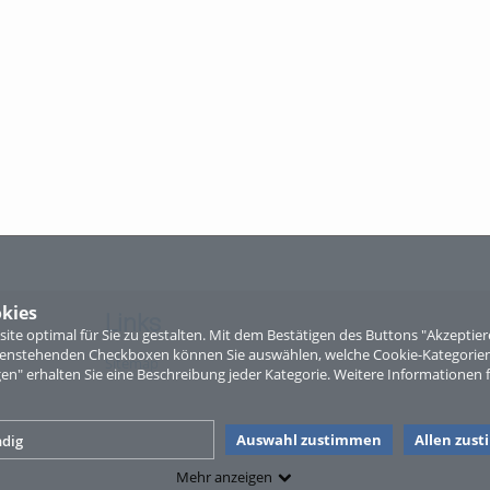
kies
Links
te optimal für Sie zu gestalten. Mit dem Bestätigen des Buttons "Akzepti
ntenstehenden Checkboxen können Sie auswählen, welche Cookie-Kategorien
Sitemap
gen" erhalten Sie eine Beschreibung jeder Kategorie. Weitere Informationen f
Auswahl zustimmen
Allen zus
dig
Mehr anzeigen