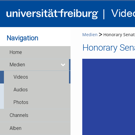
Medien
Honorary Senat
Navigation
Honorary Sen
Home
Medien
Videos
Audios
Photos
Channels
Alben