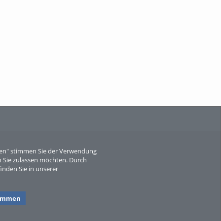
When Particle Physics Gets Hot: A
Journey Throu...
Sperber
eren" stimmen Sie der Verwendung
 Sie zulassen möchten. Durch
inden Sie in unserer
timmen