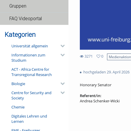
Gruppen
FAQ Videoportal
Kategorien
Universität allgemein
Informationen zum
3271
0
Medienaktio
Studium
0
3271
favorites
ACT - Africa Centre for
views
hochgeladen 29. April 2026
Transregional Research
Biologie
Honorary Senator
Centre for Security and
Referent/in:
Society
Andrea Schenker-Wicki
Chemie
Digitales Lehren und
Lernen
FMF - Freiburger