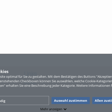
kies
Links
te optimal für Sie zu gestalten. Mit dem Bestätigen des Buttons "Akzepti
ntenstehenden Checkboxen können Sie auswählen, welche Cookie-Kategorien
Sitemap
gen" erhalten Sie eine Beschreibung jeder Kategorie. Weitere Informationen f
Auswahl zustimmen
Allen zus
dig
Mehr anzeigen