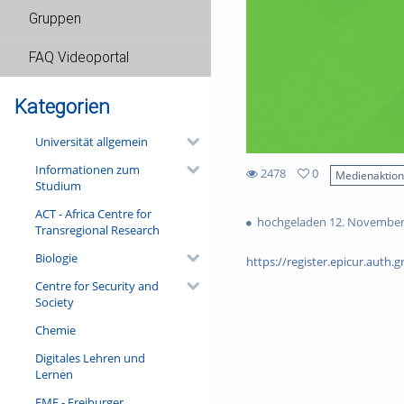
Gruppen
FAQ Videoportal
Kategorien
Universität allgemein
Informationen zum
2478
0
Medienaktio
Studium
0
2478
favorites
ACT - Africa Centre for
views
hochgeladen 12. November
Transregional Research
Biologie
https://register.epicur.auth.g
Centre for Security and
Society
Chemie
Digitales Lehren und
Lernen
FMF - Freiburger