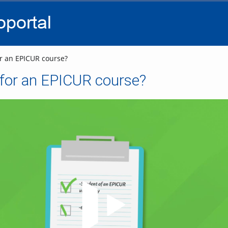
go
go
go
to
to
to
navigation
main
footer
content
r an EPICUR course?
 for an EPICUR course?
Video abspielen