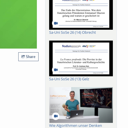
Sa-Uni SoSe 26 (14) Obrecht
Share
Sa-Uni SoSe 26 (13) Gelz
Wie Algorithmen unser Denken