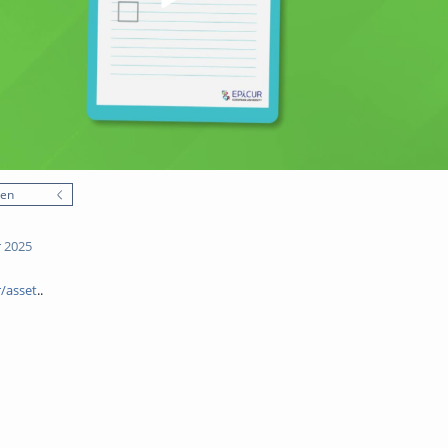
nen
 2025
r/asset
..