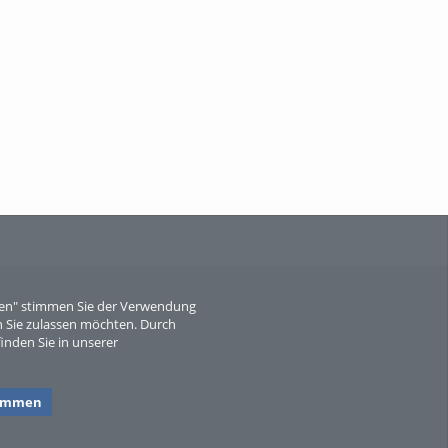
When Particle Physics Gets Hot: A
Journey Throu...
Sperber
eren" stimmen Sie der Verwendung
 Sie zulassen möchten. Durch
inden Sie in unserer
timmen