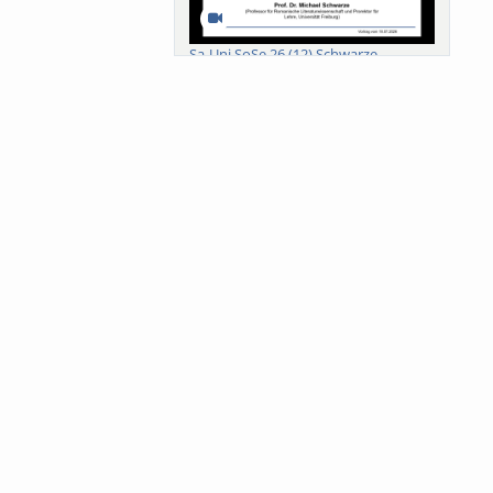
Sa-Uni SoSe 26 (12) Schwarze
Meanings of Forests: A Collaborative
Comparativ...
Als der Wald eine Zukunftsfrage
wurde. Wissen, ...