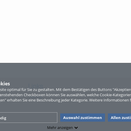
kies
Links
te optimal für Sie zu gestalten. Mit dem Bestätigen des Buttons "Akzepti
ntenstehenden Checkboxen können Sie auswählen, welche Cookie-Kategorien
Sitemap
gen" erhalten Sie eine Beschreibung jeder Kategorie. Weitere Informationen f
Auswahl zustimmen
Allen zus
dig
Mehr anzeigen