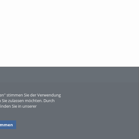
When Particle Physics Gets Hot: A
Journey Throu...
Sperber
eren" stimmen Sie der Verwendung
 Sie zulassen möchten. Durch
inden Sie in unserer
timmen