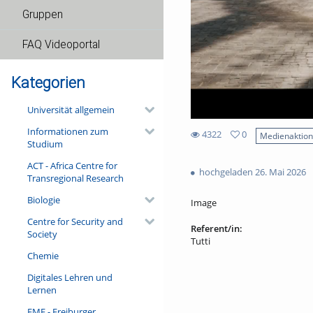
Gruppen
FAQ Videoportal
Kategorien
Universität allgemein
Informationen zum
4322
0
Medienaktio
Studium
0
4322
favorites
ACT - Africa Centre for
views
hochgeladen 26. Mai 2026
Transregional Research
Biologie
Image
Centre for Security and
Referent/in:
Society
Tutti
Chemie
Digitales Lehren und
Lernen
FMF - Freiburger