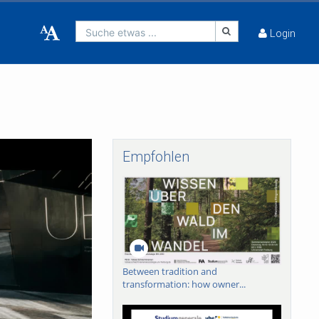
Suche etwas ...
Login
Empfohlen
Between tradition and
transformation: how owner...