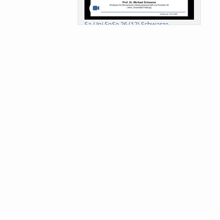
Sa-Uni SoSe 26 (12) Schwarze
Meanings of Forests: A Collaborative
Comparativ...
Als der Wald eine Zukunftsfrage
wurde. Wissen, ...