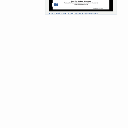
Sa-Uni SoSe 26 (12) Schwarze
Meanings of Forests: A Collaborative
Comparativ...
Als der Wald eine Zukunftsfrage
wurde. Wissen, ...