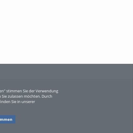
When Particle Physics Gets Hot: A
Journey Throu...
Sperber
eren" stimmen Sie der Verwendung
 Sie zulassen möchten. Durch
inden Sie in unserer
timmen