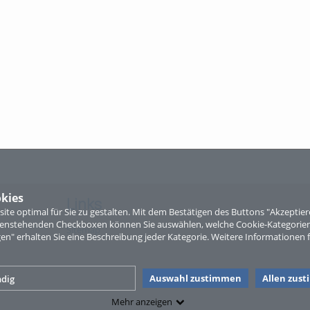
kies
Links
te optimal für Sie zu gestalten. Mit dem Bestätigen des Buttons "Akzepti
ntenstehenden Checkboxen können Sie auswählen, welche Cookie-Kategorien
Sitemap
gen" erhalten Sie eine Beschreibung jeder Kategorie. Weitere Informationen f
Auswahl zustimmen
Allen zus
dig
Mehr anzeigen