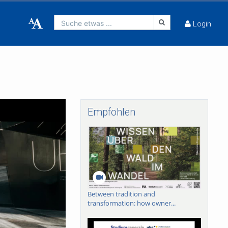
Suche etwas ...
Login
Empfohlen
Between tradition and
transformation: how owner...