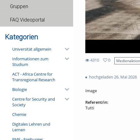
Gruppen
FAQ Videoportal
Kategorien
Universität allgemein
Informationen zum
4310
0
Medienaktio
Studium
0
4310
favorites
ACT - Africa Centre for
views
hochgeladen 26. Mai 2026
Transregional Research
Biologie
Image
Centre for Security and
Referent/in:
Society
Tutti
Chemie
Digitales Lehren und
Lernen
FMF - Freiburger