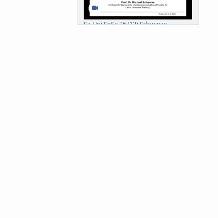
Sa-Uni SoSe 26 (12) Schwarze
Meanings of Forests: A Collaborative
Comparativ...
Als der Wald eine Zukunftsfrage
wurde. Wissen, ...