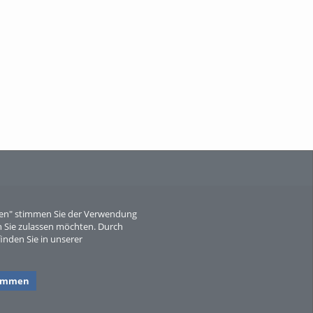
When Particle Physics Gets Hot: A
Journey Throu...
Sperber
eren" stimmen Sie der Verwendung
 Sie zulassen möchten. Durch
inden Sie in unserer
timmen