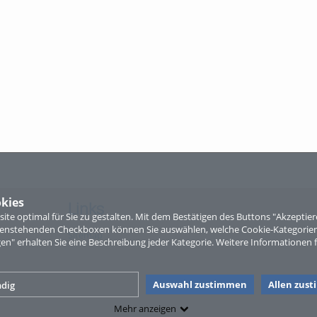
kies
Links
te optimal für Sie zu gestalten. Mit dem Bestätigen des Buttons "Akzepti
ntenstehenden Checkboxen können Sie auswählen, welche Cookie-Kategorien
Sitemap
gen" erhalten Sie eine Beschreibung jeder Kategorie. Weitere Informationen f
Auswahl zustimmen
Allen zus
dig
Mehr anzeigen