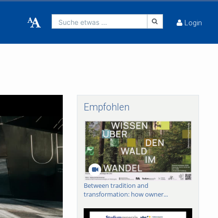
Suche etwas ...
Login
Empfohlen
Between tradition and
transformation: how owner...