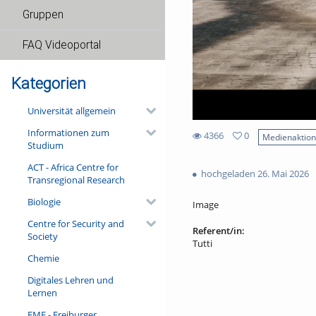
Gruppen
FAQ Videoportal
Kategorien
Universität allgemein
Informationen zum
4366
0
Medienaktio
Studium
0
4366
favorites
ACT - Africa Centre for
views
hochgeladen 26. Mai 2026
Transregional Research
Biologie
Image
Centre for Security and
Referent/in:
Society
Tutti
Chemie
Digitales Lehren und
Lernen
FMF - Freiburger